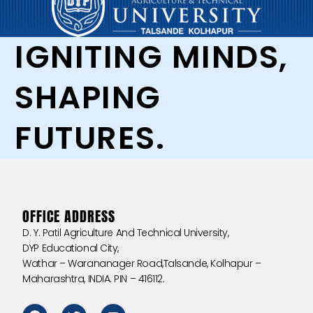
IGNITING MINDS,
SHAPING
FUTURES.
OFFICE ADDRESS
D. Y. Patil Agriculture And Technical University,
DYP Educational City,
Wathar – Warananager Road,Talsande, Kolhapur –
Maharashtra, INDIA. PIN – 416112.
F
T
Y