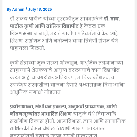
By
Admin
/
July 18, 2025
डॉ. संजय पाटील यांच्या दूरदृष्टीतून साकारलेले
डी. वाय.
पाटील कृषी आणि तांत्रिक विद्यापीठ
हे केवळ एक
शिक्षणसंस्थान नाही, तर ते ग्रामीण परिवर्तनाचे केंद्र आहे.
शिक्षण, संशोधन आणि नवोन्मेष यांचा त्रिवेणी संगम येथे
पाहायला मिळतो.
कृषी क्षेत्राच्या मूळ गरजा ओळखून, आधुनिक तंत्रज्ञानाच्या
साहाय्याने शेतकऱ्यांचे आयुष्य बदलण्याचे काम विद्यापीठ
करत आहे. याचबरोबर अभियंत्रण, तांत्रिक कौशल्ये, व
स्टार्टअप संस्कृतीला चालना देणारे अभ्यासक्रम विद्यार्थ्यांना
आधुनिक जगाशी जोडतात.
प्रयोगशाळा, संशोधन प्रकल्प, अनुभवी प्राध्यापक, आणि
जीवनमूल्यांवर आधारित शिक्षण
यामुळे येथे विद्यार्थ्यांचे
सर्वांगीण विकास होतो. आत्मविश्वास, ज्ञान आणि सामाजिक
बांधिलकी घेऊन येथील विद्यार्थी ग्रामीण भारताला
नवसंजीवनी देण्याचे स्वप्न उराशी बाळगतात.